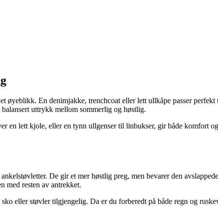
gg
å et øyeblikk. En denimjakke, trenchcoat eller lett ullkåpe passer perfek
t balansert uttrykk mellom sommerlig og høstlig.
 en lett kjole, eller en tynn ullgenser til linbukser, gir både komfort og
ller ankelstøvletter. De gir et mer høstlig preg, men bevarer den avslapp
en med resten av antrekket.
 sko eller støvler tilgjengelig. Da er du forberedt på både regn og ruskev