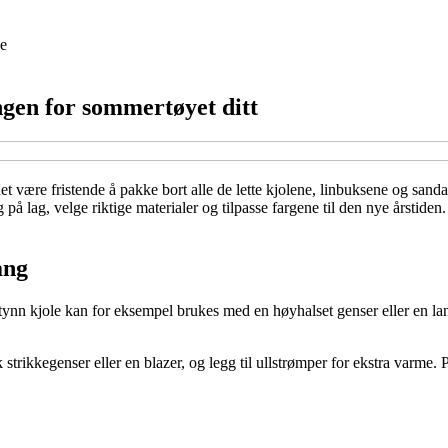
e
ngen for sommertøyet ditt
t være fristende å pakke bort alle de lette kjolene, linbuksene og sanda
 lag, velge riktige materialer og tilpasse fargene til den nye årstiden.
ang
 tynn kjole kan for eksempel brukes med en høyhalset genser eller en l
trikkegenser eller en blazer, og legg til ullstrømper for ekstra varme. 