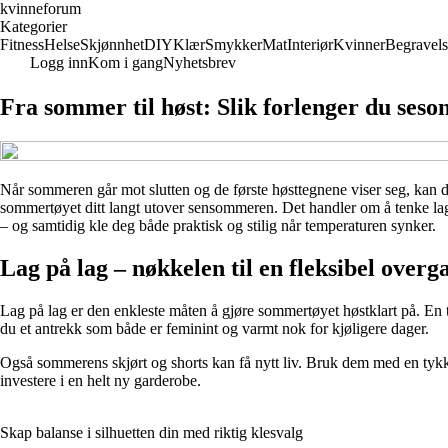
kvinneforum
Kategorier
Fitness
Helse
Skjønnhet
DIY
Klær
Smykker
Mat
Interiør
Kvinner
Begravels
Logg inn
Kom i gang
Nyhetsbrev
Fra sommer til høst: Slik forlenger du seso
Når sommeren går mot slutten og de første høsttegnene viser seg, kan de
sommertøyet ditt langt utover sensommeren. Det handler om å tenke lag på
– og samtidig kle deg både praktisk og stilig når temperaturen synker.
Lag på lag – nøkkelen til en fleksibel overg
Lag på lag er den enkleste måten å gjøre sommertøyet høstklart på. En
du et antrekk som både er feminint og varmt nok for kjøligere dager.
Også sommerens skjørt og shorts kan få nytt liv. Bruk dem med en tykk s
investere i en helt ny garderobe.
Skap balanse i silhuetten din med riktig klesvalg