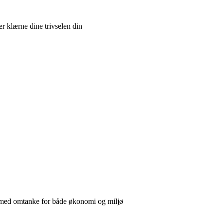
ker klærne dine trivselen din
u med omtanke for både økonomi og miljø