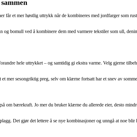
e sammen
oner får et mer høstlig uttrykk når de kombineres med jordfarger som ru
 lin og bomull ved å kombinere dem med varmere tekstiler som ull, denim
kan forandre hele uttrykket – og samtidig gi ekstra varme. Velg gjerne ti
et et mer sesongriktig preg, selv om klærne fortsatt har et snev av somme
så om bærekraft. Jo mer du bruker klærne du allerede eier, desto mindr
plagg. Det gjør det lettere å se nye kombinasjoner og unngå at noe blir