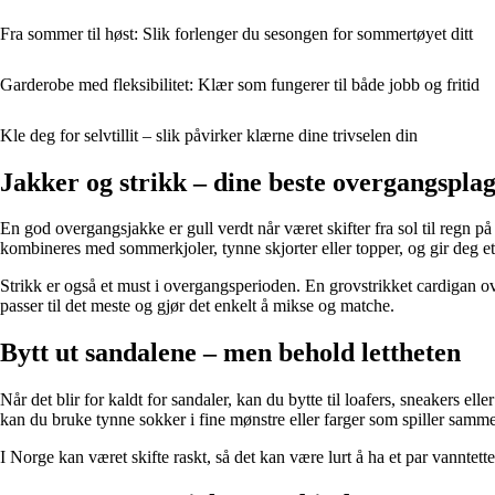
Fra sommer til høst: Slik forlenger du sesongen for sommertøyet ditt
Garderobe med fleksibilitet: Klær som fungerer til både jobb og fritid
Kle deg for selvtillit – slik påvirker klærne dine trivselen din
Jakker og strikk – dine beste overgangspla
En god overgangsjakke er gull verdt når været skifter fra sol til regn p
kombineres med sommerkjoler, tynne skjorter eller topper, og gir deg e
Strikk er også et must i overgangsperioden. En grovstrikket cardigan over
passer til det meste og gjør det enkelt å mikse og matche.
Bytt ut sandalene – men behold lettheten
Når det blir for kaldt for sandaler, kan du bytte til loafers, sneakers e
kan du bruke tynne sokker i fine mønstre eller farger som spiller samm
I Norge kan været skifte raskt, så det kan være lurt å ha et par vanntette