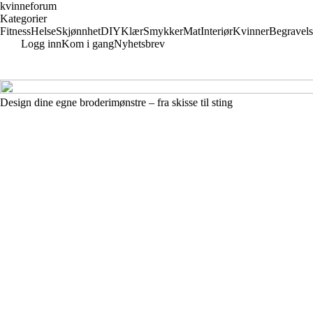
kvinneforum
Kategorier
Fitness
Helse
Skjønnhet
DIY
Klær
Smykker
Mat
Interiør
Kvinner
Begravels
Logg inn
Kom i gang
Nyhetsbrev
Design dine egne broderimønstre – fra skisse til sting