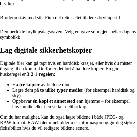
bryllup
Brudgomstøy med stil: Finn det rette settet til deres bryllupsstil
Den perfekte bryllupsdagsgaven: Velg en gave som gjenspeiler dagens
symbolikk
Lag digitale sikkerhetskopier
Digitale filer kan gå tapt hvis en harddisk krasjer, eller hvis du mister
tilgang til en konto. Derfor er det lurt å ha flere kopier. En god
huskeregel er
3-2-1-regelen
:
Ha
tre kopier
av bildene dine.
Lagre dem på
to ulike typer medier
(for eksempel harddisk og
sky).
Oppbevar
én kopi et annet sted
enn hjemme – for eksempel
hos familie eller i en sikker nettbackup.
Om du har mulighet, kan du også lagre bildene i både JPEG- og
RAW-format. RAW-filer inneholder mer informasjon og gir deg større
fleksibilitet hvis du vil redigere bildene senere.