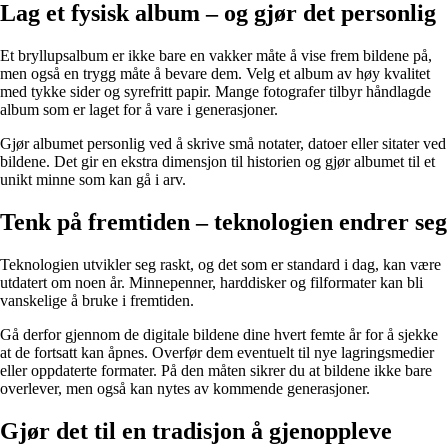
Lag et fysisk album – og gjør det personlig
Et bryllupsalbum er ikke bare en vakker måte å vise frem bildene på,
men også en trygg måte å bevare dem. Velg et album av høy kvalitet
med tykke sider og syrefritt papir. Mange fotografer tilbyr håndlagde
album som er laget for å vare i generasjoner.
Gjør albumet personlig ved å skrive små notater, datoer eller sitater ved
bildene. Det gir en ekstra dimensjon til historien og gjør albumet til et
unikt minne som kan gå i arv.
Tenk på fremtiden – teknologien endrer seg
Teknologien utvikler seg raskt, og det som er standard i dag, kan være
utdatert om noen år. Minnepenner, harddisker og filformater kan bli
vanskelige å bruke i fremtiden.
Gå derfor gjennom de digitale bildene dine hvert femte år for å sjekke
at de fortsatt kan åpnes. Overfør dem eventuelt til nye lagringsmedier
eller oppdaterte formater. På den måten sikrer du at bildene ikke bare
overlever, men også kan nytes av kommende generasjoner.
Gjør det til en tradisjon å gjenoppleve