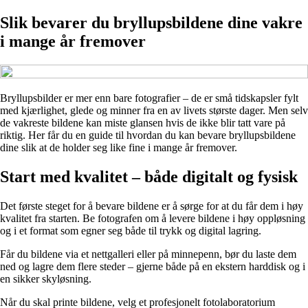
Slik bevarer du bryllupsbildene dine vakre
i mange år fremover
Bryllupsbilder er mer enn bare fotografier – de er små tidskapsler fylt
med kjærlighet, glede og minner fra en av livets største dager. Men selv
de vakreste bildene kan miste glansen hvis de ikke blir tatt vare på
riktig. Her får du en guide til hvordan du kan bevare bryllupsbildene
dine slik at de holder seg like fine i mange år fremover.
Start med kvalitet – både digitalt og fysisk
Det første steget for å bevare bildene er å sørge for at du får dem i høy
kvalitet fra starten. Be fotografen om å levere bildene i høy oppløsning
og i et format som egner seg både til trykk og digital lagring.
Får du bildene via et nettgalleri eller på minnepenn, bør du laste dem
ned og lagre dem flere steder – gjerne både på en ekstern harddisk og i
en sikker skyløsning.
Når du skal printe bildene, velg et profesjonelt fotolaboratorium