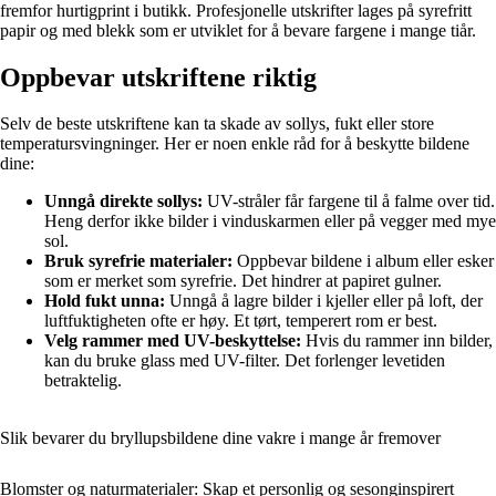
fremfor hurtigprint i butikk. Profesjonelle utskrifter lages på syrefritt
papir og med blekk som er utviklet for å bevare fargene i mange tiår.
Oppbevar utskriftene riktig
Selv de beste utskriftene kan ta skade av sollys, fukt eller store
temperatursvingninger. Her er noen enkle råd for å beskytte bildene
dine:
Unngå direkte sollys:
UV-stråler får fargene til å falme over tid.
Heng derfor ikke bilder i vinduskarmen eller på vegger med mye
sol.
Bruk syrefrie materialer:
Oppbevar bildene i album eller esker
som er merket som syrefrie. Det hindrer at papiret gulner.
Hold fukt unna:
Unngå å lagre bilder i kjeller eller på loft, der
luftfuktigheten ofte er høy. Et tørt, temperert rom er best.
Velg rammer med UV-beskyttelse:
Hvis du rammer inn bilder,
kan du bruke glass med UV-filter. Det forlenger levetiden
betraktelig.
Slik bevarer du bryllupsbildene dine vakre i mange år fremover
Blomster og naturmaterialer: Skap et personlig og sesonginspirert