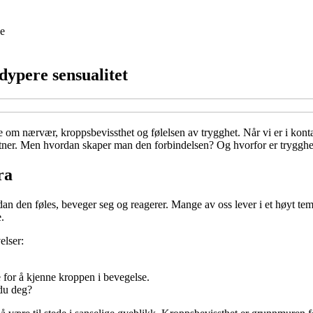
e
dypere sensualitet
e om nærvær, kroppsbevissthet og følelsen av trygghet. Når vi er i konta
tner. Men hvordan skaper man den forbindelsen? Og hvorfor er trygghet 
ra
an den føles, beveger seg og reagerer. Mange av oss lever i et høyt te
.
elser:
e for å kjenne kroppen i bevegelse.
 du deg?