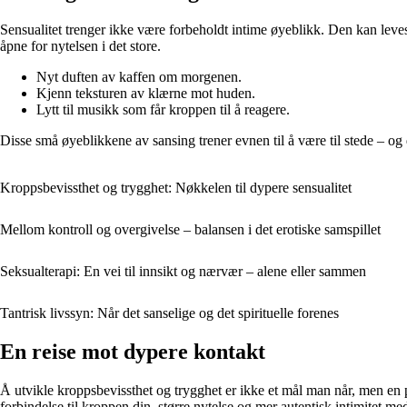
Sensualitet trenger ikke være forbeholdt intime øyeblikk. Den kan leves 
åpne for nytelsen i det store.
Nyt duften av kaffen om morgenen.
Kjenn teksturen av klærne mot huden.
Lytt til musikk som får kroppen til å reagere.
Disse små øyeblikkene av sansing trener evnen til å være til stede – og
Kroppsbevissthet og trygghet: Nøkkelen til dypere sensualitet
Mellom kontroll og overgivelse – balansen i det erotiske samspillet
Seksualterapi: En vei til innsikt og nærvær – alene eller sammen
Tantrisk livssyn: Når det sanselige og det spirituelle forenes
En reise mot dypere kontakt
Å utvikle kroppsbevissthet og trygghet er ikke et mål man når, men en p
forbindelse til kroppen din, større nytelse og mer autentisk intimitet me