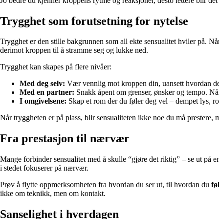
Jo bedre du kjenner kroppens rytme og reaksjoner, desto lettere blir de
Trygghet som forutsetning for nytelse
Trygghet er den stille bakgrunnen som all ekte sensualitet hviler på. Nå
derimot kroppen til å stramme seg og lukke ned.
Trygghet kan skapes på flere nivåer:
Med deg selv:
Vær vennlig mot kroppen din, uansett hvordan den 
Med en partner:
Snakk åpent om grenser, ønsker og tempo. Når du
I omgivelsene:
Skap et rom der du føler deg vel – dempet lys, ro,
Når tryggheten er på plass, blir sensualiteten ikke noe du må prestere,
Fra prestasjon til nærvær
Mange forbinder sensualitet med å skulle “gjøre det riktig” – se ut på e
i stedet fokuserer på nærvær.
Prøv å flytte oppmerksomheten fra hvordan du ser ut, til hvordan du
fø
ikke om teknikk, men om kontakt.
Sanselighet i hverdagen