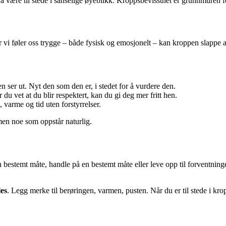
t å være til stede i sanselige øyeblikk. Kroppsbevissthet er grunnmuren 
r vi føler oss trygge – både fysisk og emosjonelt – kan kroppen slappe av
ser ut. Nyt den som den er, i stedet for å vurdere den.
 vet at du blir respektert, kan du gi deg mer fritt hen.
 varme og tid uten forstyrrelser.
 men noe som oppstår naturlig.
n bestemt måte, handle på en bestemt måte eller leve opp til forventning
les
. Legg merke til berøringen, varmen, pusten. Når du er til stede i kro