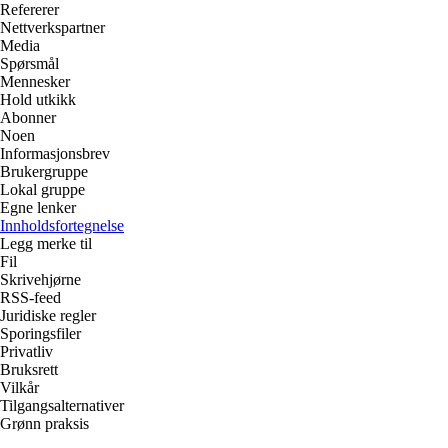
Refererer
Nettverkspartner
Media
Spørsmål
Mennesker
Hold utkikk
Abonner
Noen
Informasjonsbrev
Brukergruppe
Lokal gruppe
Egne lenker
Innholdsfortegnelse
Legg merke til
Fil
Skrivehjørne
RSS-feed
Juridiske regler
Sporingsfiler
Privatliv
Bruksrett
Vilkår
Tilgangsalternativer
Grønn praksis