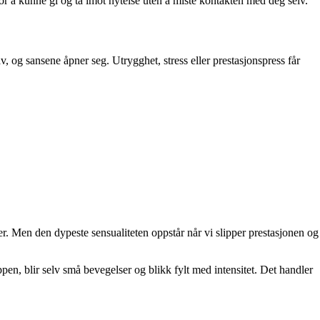
for å kunne gi og ta imot nytelse uten å miste kontakten med deg selv.
, og sansene åpner seg. Utrygghet, stress eller prestasjonspress får
er. Men den dypeste sensualiteten oppstår når vi slipper prestasjonen og
ppen, blir selv små bevegelser og blikk fylt med intensitet. Det handler