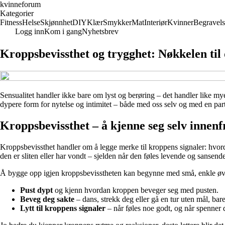
kvinneforum
Kategorier
Fitness
Helse
Skjønnhet
DIY
Klær
Smykker
Mat
Interiør
Kvinner
Begravels
Logg inn
Kom i gang
Nyhetsbrev
Kroppsbevissthet og trygghet: Nøkkelen til 
Sensualitet handler ikke bare om lyst og berøring – det handler like my
dypere form for nytelse og intimitet – både med oss selv og med en par
Kroppsbevissthet – å kjenne seg selv innenf
Kroppsbevissthet handler om å legge merke til kroppens signaler: hvord
den er sliten eller har vondt – sjelden når den føles levende og sansende
Å bygge opp igjen kroppsbevisstheten kan begynne med små, enkle øv
Pust dypt
og kjenn hvordan kroppen beveger seg med pusten.
Beveg deg sakte
– dans, strekk deg eller gå en tur uten mål, bar
Lytt til kroppens signaler
– når føles noe godt, og når spenner