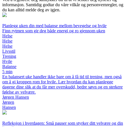
informasjon. Samtidig godtar du våre vilkår og personvernregler, og
du kan alltid melde deg av igjen.
Planlegg uken din med balanse mellom bevegelse og hvile
Finn rytmen som gir deg både energi og ro gjennom uken
Helse
Helse
Helse
Livsstil
Trening
Hvile
Balanse
5 min
En balansert uke handler ikke bare om å få tid til trening, men også
om å gi kroppen rom for hvile. Lær hvordan du kan planlegge
dagene dine slik at du får mer overskudd, bedre søvn og en sterkere
følelse av velvære.
Jørgen Hansen
Jørgen
Hansen
Refleksjon i hverdagen: Små pauser som styrker ditt velvære og din