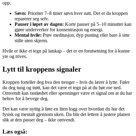
opp.
Søvn:
Prioriter 7–8 timer søvn hver natt. Det er da kroppen
reparerer seg selv.
Pauser i løpet av dagen:
Korte pauser på 5–10 minutter kan
gjøre underverker for konsentrasjon og energi.
Mental hvile:
Prøv meditasjon, dyp pusting eller bare å sitte
stille uten skjerm.
Hvile er ikke et tegn på latskap – det er en forutsetning for å kunne
yte og trives.
Lytt til kroppens signaler
Kroppen forteller deg hva den trenger – hvis du lærer å lytte. Føler
du deg tung og trøtt, kan det være et tegn på at du bør roe ned.
Omvendt kan rastløshet eller spenninger være et signal om at du har
behov for å bevege deg.
Det kan være nyttig å føre en liten logg over hvordan du har det
fysisk og mentalt gjennom uken. Da blir det lettere å justere planen
slik at den passer deg – ikke omvendt.
Læs også: