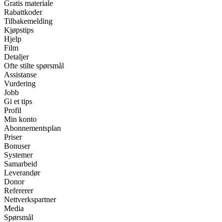
Gratis materiale
Rabattkoder
Tilbakemelding
Kjøpstips
Hjelp
Film
Detaljer
Ofte stilte spørsmål
Assistanse
Vurdering
Jobb
Gi et tips
Profil
Min konto
Abonnementsplan
Priser
Bonuser
Systemer
Samarbeid
Leverandør
Donor
Refererer
Nettverkspartner
Media
Spørsmål