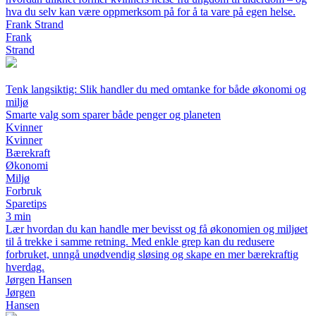
hva du selv kan være oppmerksom på for å ta vare på egen helse.
Frank Strand
Frank
Strand
Tenk langsiktig: Slik handler du med omtanke for både økonomi og
miljø
Smarte valg som sparer både penger og planeten
Kvinner
Kvinner
Bærekraft
Økonomi
Miljø
Forbruk
Sparetips
3 min
Lær hvordan du kan handle mer bevisst og få økonomien og miljøet
til å trekke i samme retning. Med enkle grep kan du redusere
forbruket, unngå unødvendig sløsing og skape en mer bærekraftig
hverdag.
Jørgen Hansen
Jørgen
Hansen