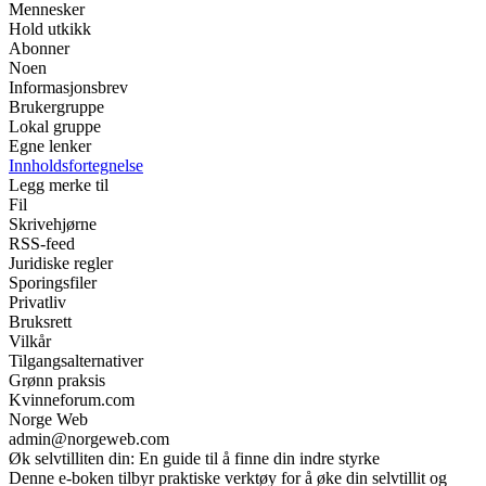
Mennesker
Hold utkikk
Abonner
Noen
Informasjonsbrev
Brukergruppe
Lokal gruppe
Egne lenker
Innholdsfortegnelse
Legg merke til
Fil
Skrivehjørne
RSS-feed
Juridiske regler
Sporingsfiler
Privatliv
Bruksrett
Vilkår
Tilgangsalternativer
Grønn praksis
Kvinneforum.com
Norge Web
admin@norgeweb.com
Øk selvtilliten din: En guide til å finne din indre styrke
Denne e-boken tilbyr praktiske verktøy for å øke din selvtillit og