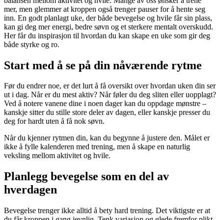
balansen mellom aktivitet og hvile. Mange av oss ønsker å trene
mer, men glemmer at kroppen også trenger pauser for å hente seg
inn. En godt planlagt uke, der både bevegelse og hvile får sin plass,
kan gi deg mer energi, bedre søvn og et sterkere mentalt overskudd.
Her får du inspirasjon til hvordan du kan skape en uke som gir deg
både styrke og ro.
Start med å se på din nåværende rytme
Før du endrer noe, er det lurt å få oversikt over hvordan uken din ser
ut i dag. Når er du mest aktiv? Når føler du deg sliten eller uopplagt?
Ved å notere vanene dine i noen dager kan du oppdage mønstre –
kanskje sitter du stille store deler av dagen, eller kanskje presser du
deg for hardt uten å få nok søvn.
Når du kjenner rytmen din, kan du begynne å justere den. Målet er
ikke å fylle kalenderen med trening, men å skape en naturlig
veksling mellom aktivitet og hvile.
Planlegg bevegelse som en del av
hverdagen
Bevegelse trenger ikke alltid å bety hard trening. Det viktigste er at
du får kroppen i gang jevnlig. Tenk variasjon og glede fremfor plikt.