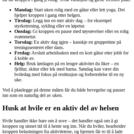
Mandag:
Start uken rolig med en gåtur eller lett yoga. Det
hjelper kroppen i gang etter helgen.
Tirsdag:
Legg inn en mer aktiv dag – for eksempel
styrketrening, sykling eller en løpetur.
Onsdag:
Gi kroppen en pause med tøyeøvelser eller en rolig
svømmetur.
Torsdag:
En aktiv dag igjen – kanskje en gruppetime på
treningssenteret eller dans.
Fredag:
Avslutt arbeidsuken med en kort gåtur etter jobb for
å koble av.
Helg:
Bruk lørdagen på en lengre aktivitet du liker – en
fjelltur, skitur eller lek med barna. Søndag kan være din
hviledag med fokus på restitusjon og forberedelse til en ny
uke.
Ved å planlegge på denne måten får du både bevegelse og pauser
inn som en naturlig del av uken.
Husk at hvile er en aktiv del av helsen
Hvile handler ikke bare om å sove – det handler også om å gi
kroppen og sinnet tid til å hente seg inn. Når du hviler, bearbeider
kroppen belastningen fra aktivitetene, og hjernen får ro til å lade