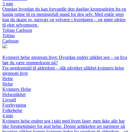
3 min
Oppdag hvordan du kan forvandle den daglige kroppspleien fra en
hastig rutine til en meningsfull stund for deg selv. Med enkle grep
kan du skape ro, nærvær og velvære i hverdagen – og gjøre pleien
til ekte selvomsorg.
Tobias Carlsson
Tobias
Carlsson
Kvinners helse gjennom livet: Hvordan endrer ulikhet seg – og hva
bør du være oppmerksom på?
Fra ungdomstid til alderdom – slik påvirker ulikhet kvinners helse
gjennom livet
Helse
Helse
Kvinners Helse
Helseulikhet
Livsstil
Forebygging
Folkehelse
4 min
Kvinners helse endrer seg i takt med livets faser, men ikke alle har
like forutsetninger for god helse. Denne artikkelen ser nærmere på
hvordan ulikhet former kvinners helse fra ungdom til alderdom – og