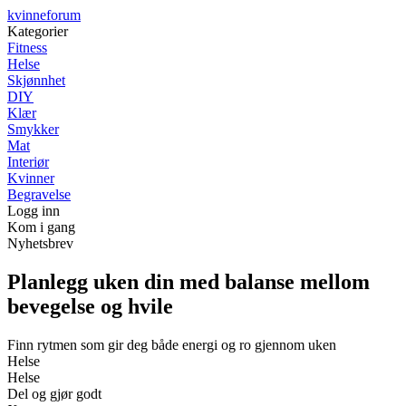
kvinneforum
Kategorier
Fitness
Helse
Skjønnhet
DIY
Klær
Smykker
Mat
Interiør
Kvinner
Begravelse
Logg inn
Kom i gang
Nyhetsbrev
Planlegg uken din med balanse mellom
bevegelse og hvile
Finn rytmen som gir deg både energi og ro gjennom uken
Helse
Helse
Del og gjør godt