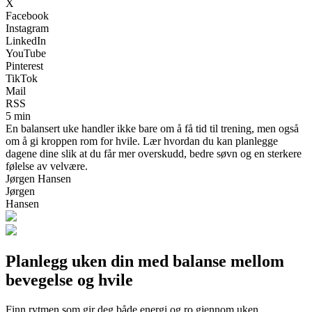
X
Facebook
Instagram
LinkedIn
YouTube
Pinterest
TikTok
Mail
RSS
5 min
En balansert uke handler ikke bare om å få tid til trening, men også
om å gi kroppen rom for hvile. Lær hvordan du kan planlegge
dagene dine slik at du får mer overskudd, bedre søvn og en sterkere
følelse av velvære.
Jørgen Hansen
Jørgen
Hansen
Planlegg uken din med balanse mellom
bevegelse og hvile
Finn rytmen som gir deg både energi og ro gjennom uken