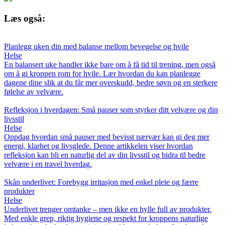
Læs også:
Planlegg uken din med balanse mellom bevegelse og hvile
Helse
En balansert uke handler ikke bare om å få tid til trening, men også
om å gi kroppen rom for hvile. Lær hvordan du kan planlegge
dagene dine slik at du får mer overskudd, bedre søvn og en sterkere
følelse av velvære.
Refleksjon i hverdagen: Små pauser som styrker ditt velvære og din
livsstil
Helse
Oppdag hvordan små pauser med bevisst nærvær kan gi deg mer
energi, klarhet og livsglede. Denne artikkelen viser hvordan
refleksjon kan bli en naturlig del av din livsstil og bidra til bedre
velvære i en travel hverdag.
Skån underlivet: Forebygg irritasjon med enkel pleie og færre
produkter
Helse
Underlivet trenger omtanke – men ikke en hylle full av produkter.
Med enkle grep, riktig hygiene og respekt for kroppens naturlige