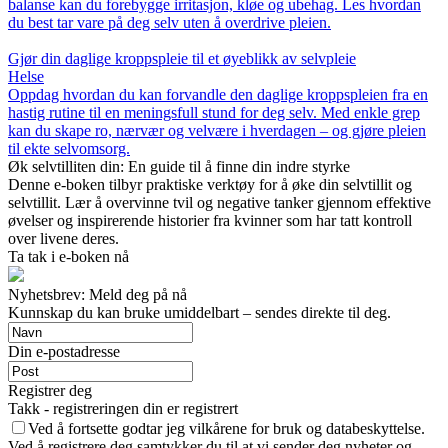
balanse kan du forebygge irritasjon, kløe og ubehag. Les hvordan
du best tar vare på deg selv uten å overdrive pleien.
Gjør din daglige kroppspleie til et øyeblikk av selvpleie
Helse
Oppdag hvordan du kan forvandle den daglige kroppspleien fra en
hastig rutine til en meningsfull stund for deg selv. Med enkle grep
kan du skape ro, nærvær og velvære i hverdagen – og gjøre pleien
til ekte selvomsorg.
Øk selvtilliten din: En guide til å finne din indre styrke
Denne e-boken tilbyr praktiske verktøy for å øke din selvtillit og
selvtillit. Lær å overvinne tvil og negative tanker gjennom effektive
øvelser og inspirerende historier fra kvinner som har tatt kontroll
over livene deres.
Ta tak i e-boken nå
Nyhetsbrev: Meld deg på nå
Kunnskap du kan bruke umiddelbart – sendes direkte til deg.
Din e-postadresse
Registrer deg
Takk - registreringen din er registrert
Ved å fortsette godtar jeg vilkårene for bruk og databeskyttelse.
Ved å registrere deg samtykker du til at vi sender deg nyheter og