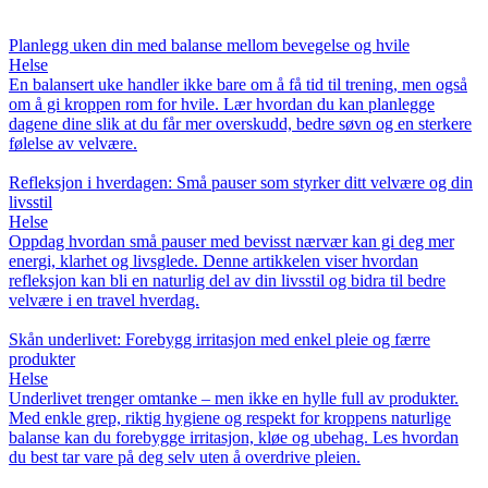
Planlegg uken din med balanse mellom bevegelse og hvile
Helse
En balansert uke handler ikke bare om å få tid til trening, men også
om å gi kroppen rom for hvile. Lær hvordan du kan planlegge
dagene dine slik at du får mer overskudd, bedre søvn og en sterkere
følelse av velvære.
Refleksjon i hverdagen: Små pauser som styrker ditt velvære og din
livsstil
Helse
Oppdag hvordan små pauser med bevisst nærvær kan gi deg mer
energi, klarhet og livsglede. Denne artikkelen viser hvordan
refleksjon kan bli en naturlig del av din livsstil og bidra til bedre
velvære i en travel hverdag.
Skån underlivet: Forebygg irritasjon med enkel pleie og færre
produkter
Helse
Underlivet trenger omtanke – men ikke en hylle full av produkter.
Med enkle grep, riktig hygiene og respekt for kroppens naturlige
balanse kan du forebygge irritasjon, kløe og ubehag. Les hvordan
du best tar vare på deg selv uten å overdrive pleien.