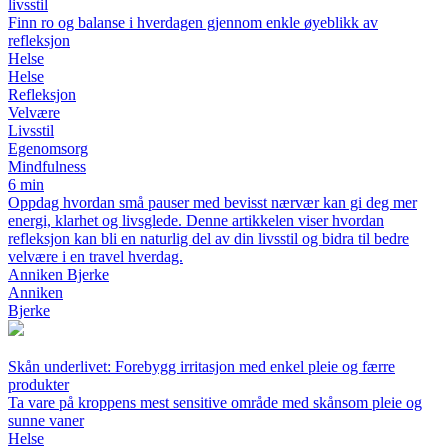
livsstil
Finn ro og balanse i hverdagen gjennom enkle øyeblikk av
refleksjon
Helse
Helse
Refleksjon
Velvære
Livsstil
Egenomsorg
Mindfulness
6 min
Oppdag hvordan små pauser med bevisst nærvær kan gi deg mer
energi, klarhet og livsglede. Denne artikkelen viser hvordan
refleksjon kan bli en naturlig del av din livsstil og bidra til bedre
velvære i en travel hverdag.
Anniken Bjerke
Anniken
Bjerke
Skån underlivet: Forebygg irritasjon med enkel pleie og færre
produkter
Ta vare på kroppens mest sensitive område med skånsom pleie og
sunne vaner
Helse