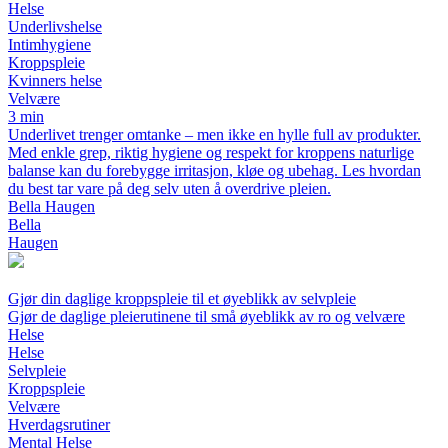
Helse
Underlivshelse
Intimhygiene
Kroppspleie
Kvinners helse
Velvære
3 min
Underlivet trenger omtanke – men ikke en hylle full av produkter.
Med enkle grep, riktig hygiene og respekt for kroppens naturlige
balanse kan du forebygge irritasjon, kløe og ubehag. Les hvordan
du best tar vare på deg selv uten å overdrive pleien.
Bella Haugen
Bella
Haugen
Gjør din daglige kroppspleie til et øyeblikk av selvpleie
Gjør de daglige pleierutinene til små øyeblikk av ro og velvære
Helse
Helse
Selvpleie
Kroppspleie
Velvære
Hverdagsrutiner
Mental Helse