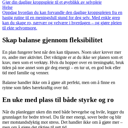
Gjør din daglige kroppspleie til et øyeblikk av selvpleie
Helse
Oppdag hvordan du kan forvandle den daglige kroppspleien fra en
hastig rutine til en meningsfull stund for deg selv. Med enkle grep
kan du skape ro, nærvær og velvære i hverdagen – og gjøre pleien
til ekte selvomsorg.
Skap balanse gjennom fleksibilitet
En plan fungerer best når den kan tilpasses. Noen uker krever mer
ro, andre mer aktivitet. Det viktigste er at du ikke ser planen som et
krav, men som et verktøy. Hvis du hopper over en treningsøkt, bruk
tiden på noe annet som gir deg energi – en tur ut, en god bok eller
tid med familie og venner.
Balanse handler ikke om å gjøre alt perfekt, men om å finne en
rytme som føles bærekraftig over tid.
En uke med plass til både styrke og ro
Når du planlegger uken din med både bevegelse og hvile, legger du
grunnlaget for bedre trivsel. Du får mer energi, sover bedre og blir
mer motstandsdyktig mot stress. Det handler ikke om å gjøre mer –
men om å gjøre det riktige til rett tid.