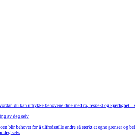
vordan du kan uttrykke behovene dine med ro, respekt og kjærlighet – sl
ing av deg selv
blir behovet for å tilfredsstille andre så sterkt at egne grenser og beh
r deg selv.