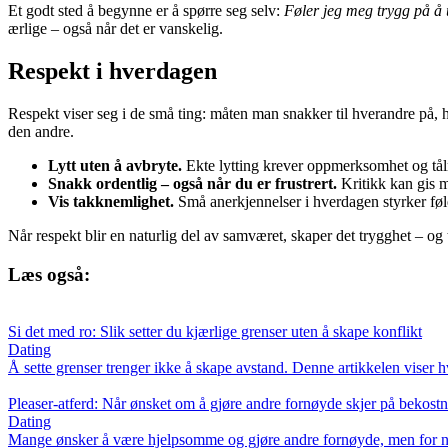
Et godt sted å begynne er å spørre seg selv:
Føler jeg meg trygg på å u
ærlige – også når det er vanskelig.
Respekt i hverdagen
Respekt viser seg i de små ting: måten man snakker til hverandre på, 
den andre.
Lytt uten å avbryte.
Ekte lytting krever oppmerksomhet og tå
Snakk ordentlig – også når du er frustrert.
Kritikk kan gis m
Vis takknemlighet.
Små anerkjennelser i hverdagen styrker følel
Når respekt blir en naturlig del av samværet, skaper det trygghet – o
Læs også:
Si det med ro: Slik setter du kjærlige grenser uten å skape konflikt
Dating
Å sette grenser trenger ikke å skape avstand. Denne artikkelen viser h
Pleaser-atferd: Når ønsket om å gjøre andre fornøyde skjer på bekostn
Dating
Mange ønsker å være hjelpsomme og gjøre andre fornøyde, men for noen 