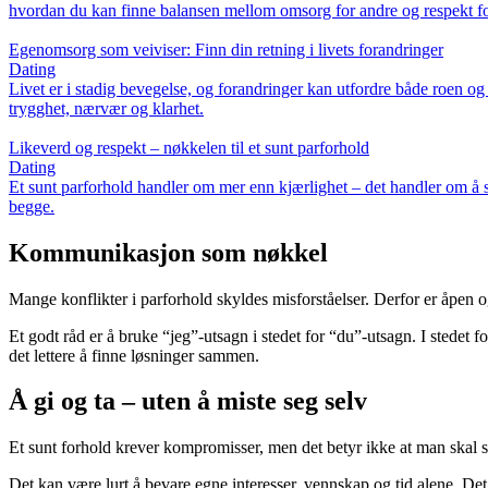
hvordan du kan finne balansen mellom omsorg for andre og respekt fo
Egenomsorg som veiviser: Finn din retning i livets forandringer
Dating
Livet er i stadig bevegelse, og forandringer kan utfordre både roen og 
trygghet, nærvær og klarhet.
Likeverd og respekt – nøkkelen til et sunt parforhold
Dating
Et sunt parforhold handler om mer enn kjærlighet – det handler om å 
begge.
Kommunikasjon som nøkkel
Mange konflikter i parforhold skyldes misforståelser. Derfor er åpen
Et godt råd er å bruke “jeg”-utsagn i stedet for “du”-utsagn. I stedet fo
det lettere å finne løsninger sammen.
Å gi og ta – uten å miste seg selv
Et sunt forhold krever kompromisser, men det betyr ikke at man skal sett
Det kan være lurt å bevare egne interesser, vennskap og tid alene. Det 