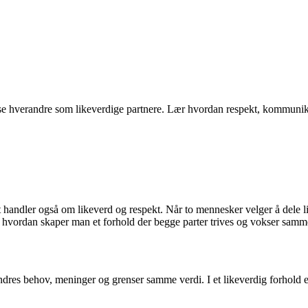
se hverandre som likeverdige partnere. Lær hvordan respekt, kommunika
 handler også om likeverd og respekt. Når to mennesker velger å dele liv
en hvordan skaper man et forhold der begge parter trives og vokser sam
ndres behov, meninger og grenser samme verdi. I et likeverdig forhold er