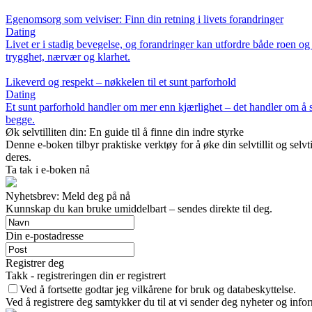
Egenomsorg som veiviser: Finn din retning i livets forandringer
Dating
Livet er i stadig bevegelse, og forandringer kan utfordre både roen og 
trygghet, nærvær og klarhet.
Likeverd og respekt – nøkkelen til et sunt parforhold
Dating
Et sunt parforhold handler om mer enn kjærlighet – det handler om å 
begge.
Øk selvtilliten din: En guide til å finne din indre styrke
Denne e-boken tilbyr praktiske verktøy for å øke din selvtillit og selvt
deres.
Ta tak i e-boken nå
Nyhetsbrev: Meld deg på nå
Kunnskap du kan bruke umiddelbart – sendes direkte til deg.
Din e-postadresse
Registrer deg
Takk - registreringen din er registrert
Ved å fortsette godtar jeg vilkårene for bruk og databeskyttelse.
Ved å registrere deg samtykker du til at vi sender deg nyheter og info