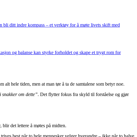
 bli ditt indre kompass – et verktøy for å møte livets skift med
sjon og balanse kan styrke forholdet og skape et trygt rom for
 alt hele tiden, men at man tør å ta de samtalene som betyr noe.
vi snakker om dette”
. Det flytter fokus fra skyld til forståelse og gjør
 blir det lettere å møtes på midten.
d trives best når to hele mennesker velger hverandre – ikke når to halve