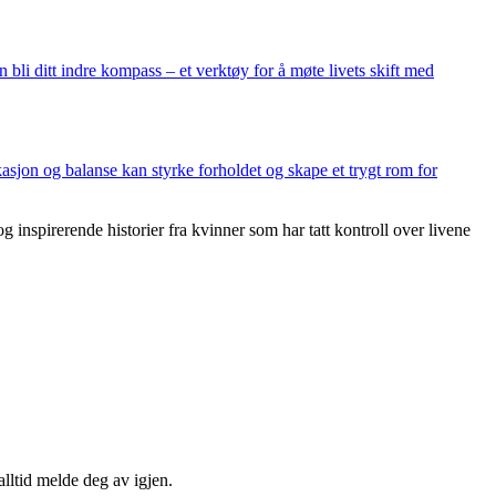
 bli ditt indre kompass – et verktøy for å møte livets skift med
sjon og balanse kan styrke forholdet og skape et trygt rom for
g inspirerende historier fra kvinner som har tatt kontroll over livene
lltid melde deg av igjen.