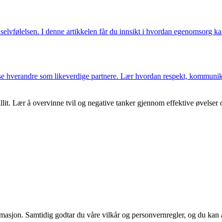
selvfølelsen. I denne artikkelen får du innsikt i hvordan egenomsorg kan
se hverandre som likeverdige partnere. Lær hvordan respekt, kommunika
illit. Lær å overvinne tvil og negative tanker gjennom effektive øvelser o
rmasjon. Samtidig godtar du våre vilkår og personvernregler, og du kan a