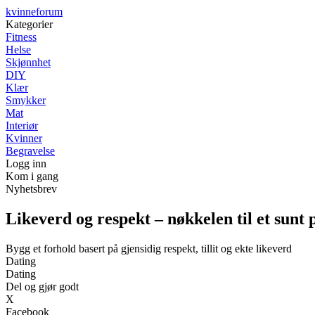
kvinneforum
Kategorier
Fitness
Helse
Skjønnhet
DIY
Klær
Smykker
Mat
Interiør
Kvinner
Begravelse
Logg inn
Kom i gang
Nyhetsbrev
Likeverd og respekt – nøkkelen til et sunt
Bygg et forhold basert på gjensidig respekt, tillit og ekte likeverd
Dating
Dating
Del og gjør godt
X
Facebook