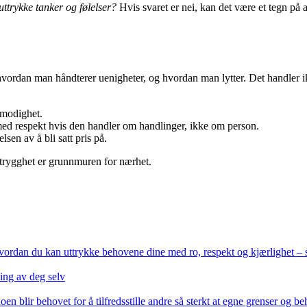
ttrykke tanker og følelser?
Hvis svaret er nei, kan det være et tegn på 
hvordan man håndterer uenigheter, og hvordan man lytter. Det handler i
lmodighet.
ed respekt hvis den handler om handlinger, ikke om person.
sen av å bli satt pris på.
g trygghet er grunnmuren for nærhet.
vordan du kan uttrykke behovene dine med ro, respekt og kjærlighet – sl
ing av deg selv
blir behovet for å tilfredsstille andre så sterkt at egne grenser og beh