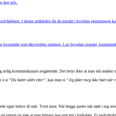
r deg selv.
selvfølelsen. I denne artikkelen får du innsikt i hvordan egenomsorg kan
se hverandre som likeverdige partnere. Lær hvordan respekt, kommunika
 og ærlig kommunikasjon avgjørende. Det betyr ikke at man må snakke om
r å si
“Du hører aldri etter”
, kan man si
“Jeg føler meg ikke hørt når 
e egne behov til side. Tvert imot. Når begge parter står støtt i seg selv,
gir energi og gjør at man bringer noe nytt inn i forholdet. Et parforhol