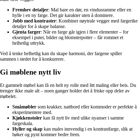
Fremhev detaljer
: Mal bare en dør, en vindusramme eller en
hylle i en ny farge. Det gir karakter uten å dominere.
Jobb med kontraster
: Kombiner nøytrale vegger med fargerike
detaljer for å skape balanse.
Gjenta farger
: Når en farge går igjen i flere elementer – for
eksempel i puter, bilder og blomsterpotter – får rommet et
helhetlig uttrykk.
Ved å tenke helhetlig kan du skape harmoni, der fargene spiller
sammen i stedet for å konkurrere.
Gi møblene nytt liv
Et gammelt møbel kan få en helt ny rolle med litt maling eller beis. Du
trenger ikke male alt – noen ganger holder det å friske opp deler av
møbelet.
Småmøbler
som krakker, nattbord eller kommoder er perfekte å
eksperimentere med.
Kjøkkenstoler
kan få nytt liv med ulike nyanser i samme
fargeskala.
Hyller og skap
kan males innvendig i en kontrastfarge, slik at
bøker og pynt kommer bedre frem.