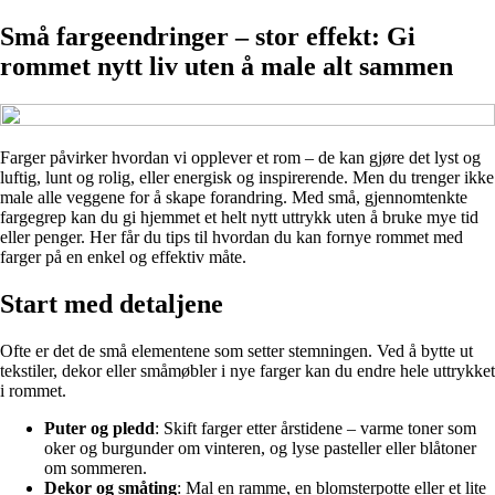
Små fargeendringer – stor effekt: Gi
rommet nytt liv uten å male alt sammen
Farger påvirker hvordan vi opplever et rom – de kan gjøre det lyst og
luftig, lunt og rolig, eller energisk og inspirerende. Men du trenger ikke
male alle veggene for å skape forandring. Med små, gjennomtenkte
fargegrep kan du gi hjemmet et helt nytt uttrykk uten å bruke mye tid
eller penger. Her får du tips til hvordan du kan fornye rommet med
farger på en enkel og effektiv måte.
Start med detaljene
Ofte er det de små elementene som setter stemningen. Ved å bytte ut
tekstiler, dekor eller småmøbler i nye farger kan du endre hele uttrykket
i rommet.
Puter og pledd
: Skift farger etter årstidene – varme toner som
oker og burgunder om vinteren, og lyse pasteller eller blåtoner
om sommeren.
Dekor og småting
: Mal en ramme, en blomsterpotte eller et lite