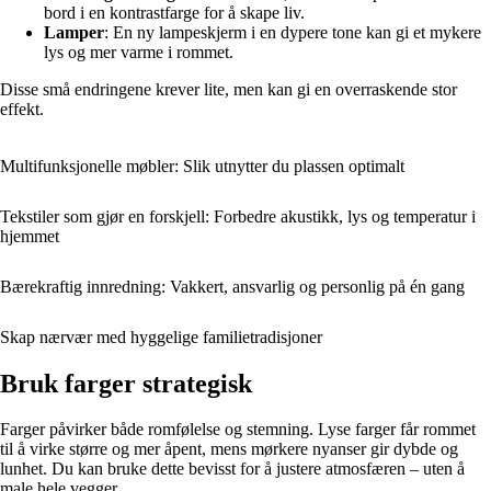
bord i en kontrastfarge for å skape liv.
Lamper
: En ny lampeskjerm i en dypere tone kan gi et mykere
lys og mer varme i rommet.
Disse små endringene krever lite, men kan gi en overraskende stor
effekt.
Multifunksjonelle møbler: Slik utnytter du plassen optimalt
Tekstiler som gjør en forskjell: Forbedre akustikk, lys og temperatur i
hjemmet
Bærekraftig innredning: Vakkert, ansvarlig og personlig på én gang
Skap nærvær med hyggelige familietradisjoner
Bruk farger strategisk
Farger påvirker både romfølelse og stemning. Lyse farger får rommet
til å virke større og mer åpent, mens mørkere nyanser gir dybde og
lunhet. Du kan bruke dette bevisst for å justere atmosfæren – uten å
male hele vegger.