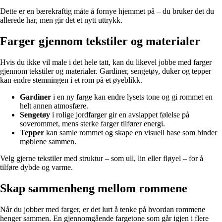
Dette er en bærekraftig måte å fornye hjemmet på – du bruker det du
allerede har, men gir det et nytt uttrykk.
Farger gjennom tekstiler og materialer
Hvis du ikke vil male i det hele tatt, kan du likevel jobbe med farger
gjennom tekstiler og materialer. Gardiner, sengetøy, duker og tepper
kan endre stemningen i et rom på et øyeblikk.
Gardiner
i en ny farge kan endre lysets tone og gi rommet en
helt annen atmosfære.
Sengetøy
i rolige jordfarger gir en avslappet følelse på
soverommet, mens sterke farger tilfører energi.
Tepper
kan samle rommet og skape en visuell base som binder
møblene sammen.
Velg gjerne tekstiler med struktur – som ull, lin eller fløyel – for å
tilføre dybde og varme.
Skap sammenheng mellom rommene
Når du jobber med farger, er det lurt å tenke på hvordan rommene
henger sammen. En gjennomgående fargetone som går igjen i flere