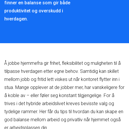
finner en balanse som gir både
produktivitet og overskudd i
hverdagen.
Å jobbe hjemmefra gir frihet, fleksibilitet og muligheten til å
tilpasse hverdagen etter egne behov. Samtidig kan skillet
mellom jobb og fritid lett viskes ut når kontoret flytter inn i
stua. Mange opplever at de jobber mer, har vanskeligere for
å koble av – eller føler seg konstant tilgjengelige. For å
trives i det hybride arbeidslivet kreves bevisste valg og
tydelige rammer. Her får du tips til hvordan du kan skape en
god balanse mellom arbeid og privatliv når hjemmet også
er arbeidsplassen din.