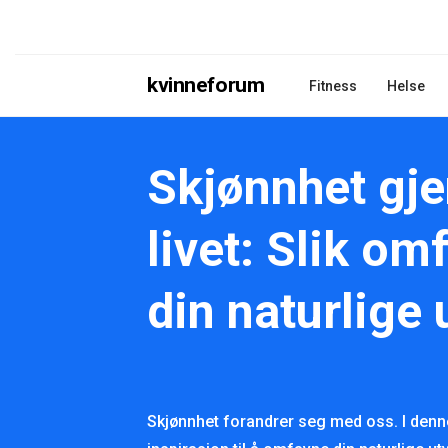
kvinneforum
Fitness
Helse
Skjønnhet gj
livet: Slik om
din naturlige 
Skjønnhet forandrer seg med oss. I denne