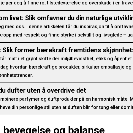
jelper deg å finne ro, tilstedeværelse og overskudd i en trave
 livet: Slik omfavner du din naturlige utvikli
g med oss. I denne artikkelen får du inspirasjon til å omfavne
 kropp med respekt og finne styrke i selvtillit og livsglede – ua
: Slik former bærekraft fremtidens skjønnhet
år midt i et grønt skifte der miljøbevissthet, etikk og åpenhet b
dag hvordan bærekraftige produkter, sirkulær emballasje og 
ønnhetstrender.
du dufter uten å overdrive det
mbinere parfymer og duftprodukter på en harmonisk måte. 
eve din personlige stil uten at duften blir for tung eller dom
i bevegelse og balanse