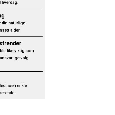
l hverdag.
ng
 din naturlige
nsett alder.
strender
lir like viktig som
ansvarlige valg
Med noen enkle
inerende.