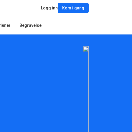
Logg inn
Kom i gang
vinner
Begravelse