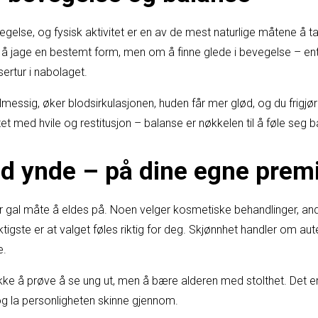
egelse, og fysisk aktivitet er en av de mest naturlige måtene å 
m å jage en bestemt form, men om å finne glede i bevegelse – ent
asertur i nabolaget.
essig, øker blodsirkulasjonen, huden får mer glød, og du frigjør
et med hvile og restitusjon – balanse er nøkkelen til å føle seg 
d ynde – på dine egne prem
ller gal måte å eldes på. Noen velger kosmetiske behandlinger, an
iktigste er at valget føles riktig for deg. Skjønnhet handler om au
e.
kke å prøve å se ung ut, men å bære alderen med stolthet. Det e
og la personligheten skinne gjennom.