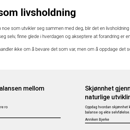
som livsholdning
 noe som utvikler seg sammen med deg, blir det en livsholdning s
g selv, finne glede i hverdagen og akseptere at forandring er en n
 handler ikke om å bevare det som var, men om å oppdage det s
 balansen mellom
Skjønnhet gjenn
naturlige utvikli
re ro
Oppdag hvordan skjønnhet ka
balanse og ekte selvfølelse.
Anniken Bjerke