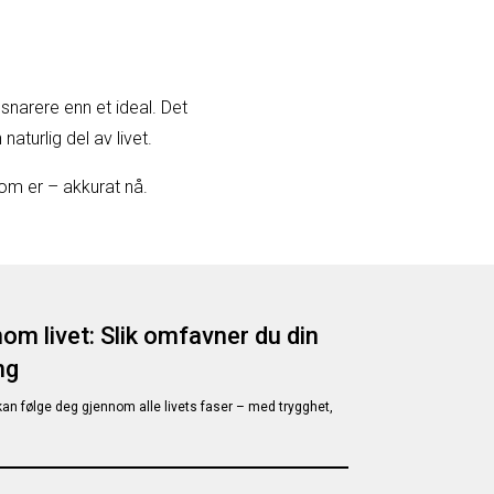
narere enn et ideal. Det
aturlig del av livet.
om er – akkurat nå.
om livet: Slik omfavner du din
ng
n følge deg gjennom alle livets faser – med trygghet,