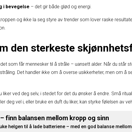
g i bevegelse
– det gir både glød og energi.
il kroppen og ikke la seg styre av trender som lover raske resultat
on.
som den sterkeste skjønnhets
 det som får mennesker til å stråle – uansett alder. Når du står stø
utstråling. Det handler ikke om å overse usikkerheter, men om å 
liker ved deg selv, i stedet for det du ønsker å endre. Små ritual
ler deg vel i, eller bruke en duft du liker, kan styrke følelsen av 
 – finn balansen mellom kropp og sinn
ke helgen til å lade batteriene – med en god balanse mellom a