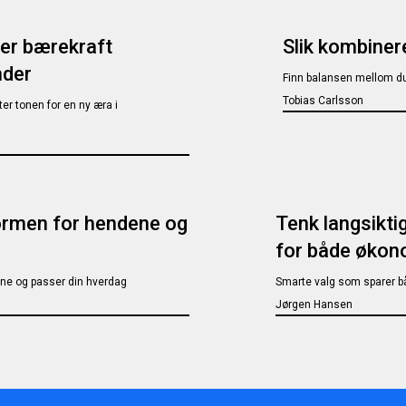
mer bærekraft
Slik kombinere
nder
Finn balansen mellom du
Tobias Carlsson
ter tonen for en ny æra i
ormen for hendene og
Tenk langsikti
for både økon
ne og passer din hverdag
Smarte valg som sparer b
Jørgen Hansen