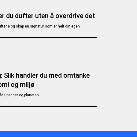
r du dufter uten å overdrive det
ftene og skap en signatur som er helt din egen
g: Slik handler du med omtanke
omi og miljø
åde penger og planeten