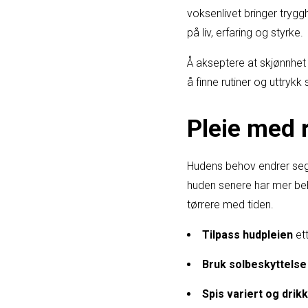
voksenlivet bringer trygg
på liv, erfaring og styrke.
Å akseptere at skjønnhet 
å finne rutiner og uttrykk
Pleie med 
Hudens behov endrer seg 
huden senere har mer beho
tørrere med tiden.
Tilpass hudpleien
ett
Bruk solbeskyttelse
Spis variert og drik