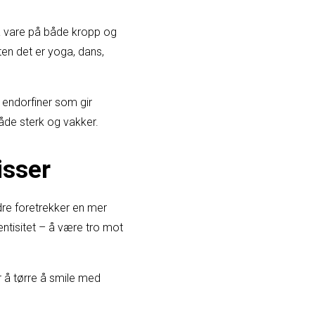
ta vare på både kropp og
en det er yoga, dans,
 endorfiner som gir
både sterk og vakker.
isser
dre foretrekker en mer
tentisitet – å være tro mot
r å tørre å smile med