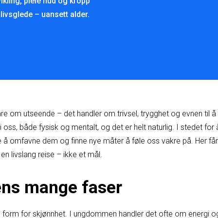
vikling, pleie hud og kropp
 livsglede – uansett alder.
re om utseende – det handler om trivsel, trygghet og evnen til å 
 oss, både fysisk og mentalt, og det er helt naturlig. I stedet fo
e å omfavne dem og finne nye måter å føle oss vakre på. Her får 
n livslang reise – ikke et mål.
ens mange faser
en form for skjønnhet. I ungdommen handler det ofte om energi og