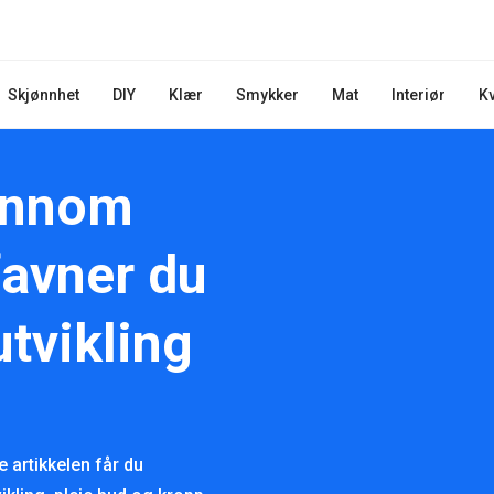
Skjønnhet
DIY
Klær
Smykker
Mat
Interiør
K
ennom
favner du
utvikling
 artikkelen får du