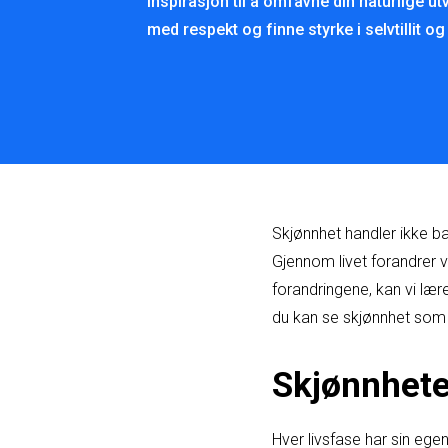
inspirasjon til å omfavne din naturlige ut
med respekt og finne styrke i selvtillit og
Skjønnhet handler ikke ba
Gjennom livet forandrer vi
forandringene, kan vi lær
du kan se skjønnhet som e
Skjønnhet
Hver livsfase har sin eg