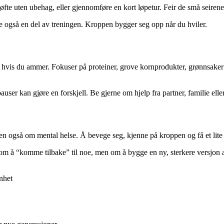
øfte uten ubehag, eller gjennomføre en kort løpetur. Feir de små seirene 
vile også en del av treningen. Kroppen bygger seg opp når du hviler.
t hvis du ammer. Fokuser på proteiner, grove kornprodukter, grønnsaker o
r kan gjøre en forskjell. Be gjerne om hjelp fra partner, familie eller ve
n også om mental helse. Å bevege seg, kjenne på kroppen og få et lite
m å “komme tilbake” til noe, men om å bygge en ny, sterkere versjon a
enhet