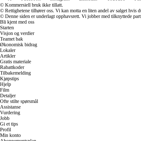
© Kommersiell bruk ikke tillatt.
© Rettighetene tilhører oss. Vi kan motta en liten andel av salget hvis
© Denne siden er underlagt opphavsrett. Vi jobber med tilknyttede partne
Bli kjent med oss
Starten
Visjon og verdier
Teamet bak
Økonomisk bidrag
Lokaler
Artikler
Gratis materiale
Rabattkoder
Tilbakemelding
Kjøpstips
Hjelp
Film
Detaljer
Ofte stilte spørsmål
Assistanse
Vurdering
Jobb
Gi et tips
Profil
Min konto
Abonnementsplan