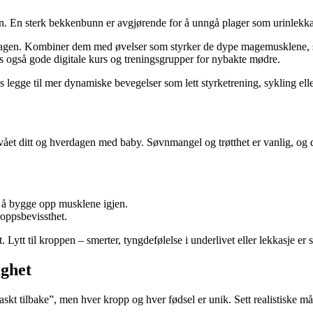
. En sterk bekkenbunn er avgjørende for å unngå plager som urinlekkasj
 dagen. Kombiner dem med øvelser som styrker de dype magemusklene, so
nnes også gode digitale kurs og treningsgrupper for nybakte mødre.
 legge til mer dynamiske bevegelser som lett styrketrening, sykling el
ivået ditt og hverdagen med baby. Søvnmangel og trøtthet er vanlig, og de
.
g å bygge opp musklene igjen.
roppsbevissthet.
tt. Lytt til kroppen – smerter, tyngdefølelse i underlivet eller lekkasje e
ighet
kt tilbake”, men hver kropp og hver fødsel er unik. Sett realistiske må