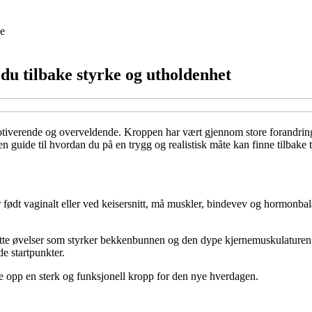
e
r du tilbake styrke og utholdenhet
iverende og overveldende. Kroppen har vært gjennom store forandringer, 
 en guide til hvordan du på en trygg og realistisk måte kan finne tilbake
r født vaginalt eller ved keisersnitt, må muskler, bindevev og hormonbala
lette øvelser som styrker bekkenbunnen og den dype kjernemuskulaturen.
e startpunkter.
ge opp en sterk og funksjonell kropp for den nye hverdagen.