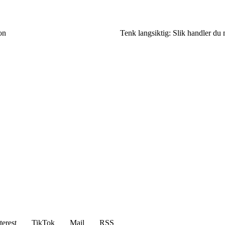
on
Tenk langsiktig: Slik handler d
terest
TikTok
Mail
RSS