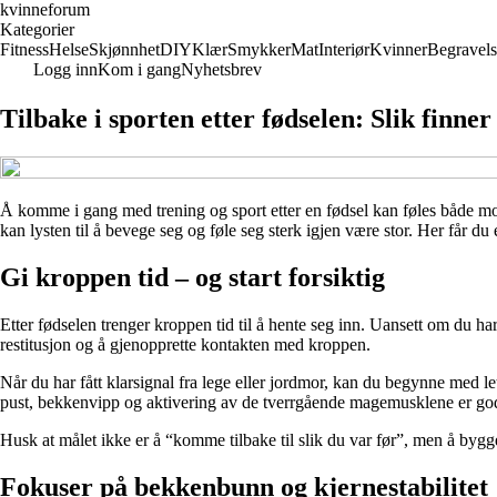
kvinneforum
Kategorier
Fitness
Helse
Skjønnhet
DIY
Klær
Smykker
Mat
Interiør
Kvinner
Begravels
Logg inn
Kom i gang
Nyhetsbrev
Tilbake i sporten etter fødselen: Slik finne
Å komme i gang med trening og sport etter en fødsel kan føles både mot
kan lysten til å bevege seg og føle seg sterk igjen være stor. Her får du
Gi kroppen tid – og start forsiktig
Etter fødselen trenger kroppen tid til å hente seg inn. Uansett om du ha
restitusjon og å gjenopprette kontakten med kroppen.
Når du har fått klarsignal fra lege eller jordmor, kan du begynne med 
pust, bekkenvipp og aktivering av de tverrgående magemusklene er god
Husk at målet ikke er å “komme tilbake til slik du var før”, men å byg
Fokuser på bekkenbunn og kjernestabilitet