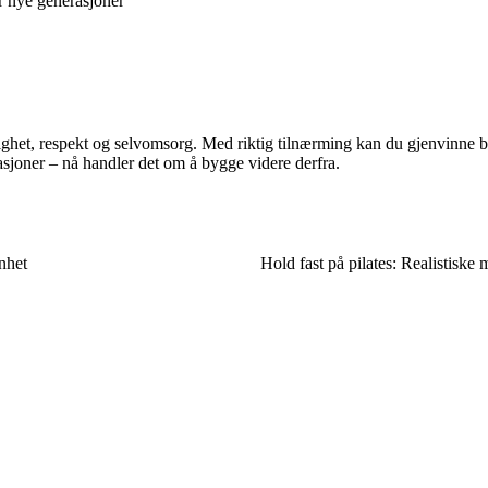
r nye generasjoner
dighet, respekt og selvomsorg. Med riktig tilnærming kan du gjenvinne bå
tasjoner – nå handler det om å bygge videre derfra.
enhet
Hold fast på pilates: Realistiske