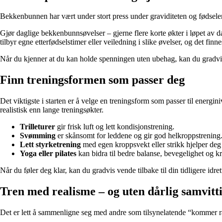
Bekkenbunnen har vært under stort press under graviditeten og fødselen
Gjør daglige bekkenbunnsøvelser – gjerne flere korte økter i løpet av
tilbyr egne etterfødselstimer eller veiledning i slike øvelser, og det fi
Når du kjenner at du kan holde spenningen uten ubehag, kan du gradvis
Finn treningsformen som passer deg
Det viktigste i starten er å velge en treningsform som passer til energin
realistisk enn lange treningsøkter.
Trilleturer
gir frisk luft og lett kondisjonstrening.
Svømming
er skånsomt for leddene og gir god helkroppstrening
Lett styrketrening
med egen kroppsvekt eller strikk hjelper de
Yoga eller pilates
kan bidra til bedre balanse, bevegelighet og k
Når du føler deg klar, kan du gradvis vende tilbake til din tidligere idre
Tren med realisme – og uten dårlig samvitt
Det er lett å sammenligne seg med andre som tilsynelatende “kommer ras