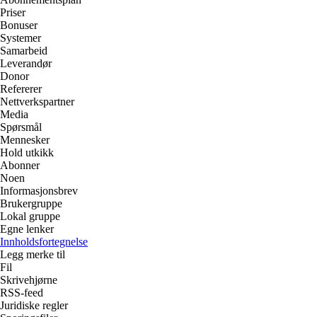
Priser
Bonuser
Systemer
Samarbeid
Leverandør
Donor
Refererer
Nettverkspartner
Media
Spørsmål
Mennesker
Hold utkikk
Abonner
Noen
Informasjonsbrev
Brukergruppe
Lokal gruppe
Egne lenker
Innholdsfortegnelse
Legg merke til
Fil
Skrivehjørne
RSS-feed
Juridiske regler