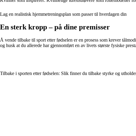
Kvinner som inspirerer: Kvinnelige idrettsutøvere som rollemodeller fo
Lag en realistisk hjemmetreningsplan som passer til hverdagen din
En sterk kropp – på dine premisser
Å vende tilbake til sport etter fødselen er en prosess som krever tålmo
og husk at du allerede har gjennomført en av livets største fysiske pres
Tilbake i sporten etter fødselen: Slik finner du tilbake styrke og uthold