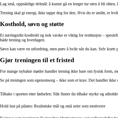
Lag små, oppnåelige delmål: å kunne gå en lengre tur uten å bli sliten, l
Trening skal gi energi, ikke tappe deg for den. Hvis du er utslitt, er h
Kosthold, søvn og støtte
Et næringsrikt kosthold og nok væske er viktig for restitusjon – spesiel
både trening og hverdagen.
Søvn kan være en utfordring, men prøv å hvile når du kan. Selv korte pause
Gjør treningen til et fristed
For mange nybakte mødre handler trening ikke bare om fysisk form, me
Se på treningen som egenomsorg – ikke som et krav. Det handler ikke o
Tilbake i sporten etter fødselen: Slik finner du tilbake styrke og uthold
Hold fast på pilates: Realistiske mål og små seire som motiverer