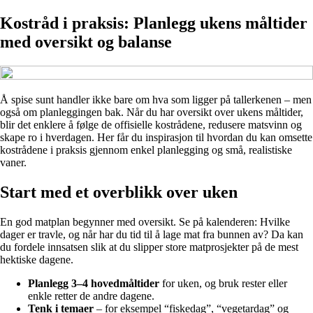
Kostråd i praksis: Planlegg ukens måltider
med oversikt og balanse
Å spise sunt handler ikke bare om hva som ligger på tallerkenen – men
også om planleggingen bak. Når du har oversikt over ukens måltider,
blir det enklere å følge de offisielle kostrådene, redusere matsvinn og
skape ro i hverdagen. Her får du inspirasjon til hvordan du kan omsette
kostrådene i praksis gjennom enkel planlegging og små, realistiske
vaner.
Start med et overblikk over uken
En god matplan begynner med oversikt. Se på kalenderen: Hvilke
dager er travle, og når har du tid til å lage mat fra bunnen av? Da kan
du fordele innsatsen slik at du slipper store matprosjekter på de mest
hektiske dagene.
Planlegg 3–4 hovedmåltider
for uken, og bruk rester eller
enkle retter de andre dagene.
Tenk i temaer
– for eksempel “fiskedag”, “vegetardag” og