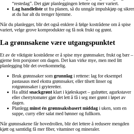
“restedag”. Det gjør planleggingen lettere og mer variert.
Lag handleliste
ut fra planen, så du unngår impulskjøp og sikrer
at du har alt du trenger hjemme.
Når du planlegger, blir det også enklere å følge kostrådene om å spise
variert, velge grove kornprodukter og få nok frukt og grønt.
La grønnsakene være utgangspunktet
Et av de viktigste kostrådene er å spise mye grønnsaker, frukt og bær –
gjerne fem porsjoner om dagen. Det kan virke mye, men med litt
planlegging blir det overkommelig.
Bruk grønnsaker som
grunnlag
i rettene: lag for eksempel
pastasaus med ekstra grønnsaker, eller tilsett linser og
rotgrønnsaker i gryteretter.
Ha alltid
snackgrønt
klart i kjøleskapet – gulrøtter, agurkstaver
eller cherrytomater gjør det lett å få i seg mer grønt i løpet av
dagen.
Planlegg
minst én grønnsaksbasert middag
i uken, som en
suppe, curry eller salat med bønner og fullkorn.
Når grønnsakene får hovedrollen, blir det lettere å redusere mengden
kjøtt og samtidig få mer fiber, vitaminer og mineraler.