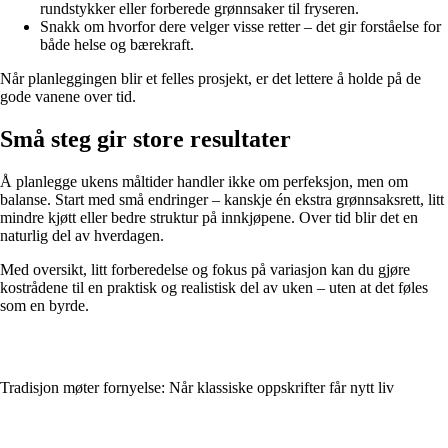
rundstykker eller forberede grønnsaker til fryseren.
Snakk om hvorfor dere velger visse retter – det gir forståelse for
både helse og bærekraft.
Når planleggingen blir et felles prosjekt, er det lettere å holde på de
gode vanene over tid.
Små steg gir store resultater
Å planlegge ukens måltider handler ikke om perfeksjon, men om
balanse. Start med små endringer – kanskje én ekstra grønnsaksrett, litt
mindre kjøtt eller bedre struktur på innkjøpene. Over tid blir det en
naturlig del av hverdagen.
Med oversikt, litt forberedelse og fokus på variasjon kan du gjøre
kostrådene til en praktisk og realistisk del av uken – uten at det føles
som en byrde.
Tradisjon møter fornyelse: Når klassiske oppskrifter får nytt liv