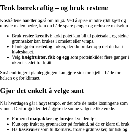
Tenk bærekraftig – og bruk restene
Kostrådene handler også om miljø. Ved å spise mindre rødt kjøtt og
utnytte maten bedre, kan du både spare penger og redusere matsvinn.
Bruk
rester kreativt
: kokt potet kan bli til potetsalat, og stekte
grønnsaker kan brukes i omelett eller wraps.
Planlegg
én restedag
i uken, der du bruker opp det du har i
kjøleskapet.
Velg
bælgfrukter, fisk og egg
som proteinkilder flere ganger i
uken i stedet for kjøtt.
Små endringer i planleggingen kan gjøre stor forskjell – både for
helsen og for klimaet.
Gjør det enkelt å velge sunt
Når hverdagen går i høyt tempo, er det ofte de raske løsningene som
vinner. Derfor gjelder det å gjøre de sunne valgene like enkle.
Forbered
matpakker og lunsjer
kvelden før.
Kutt opp frukt og grønnsaker på forhånd, så de er klare til bruk.
Ha
basisvarer
som fullkornsris, frosne grønnsaker, tunfisk og