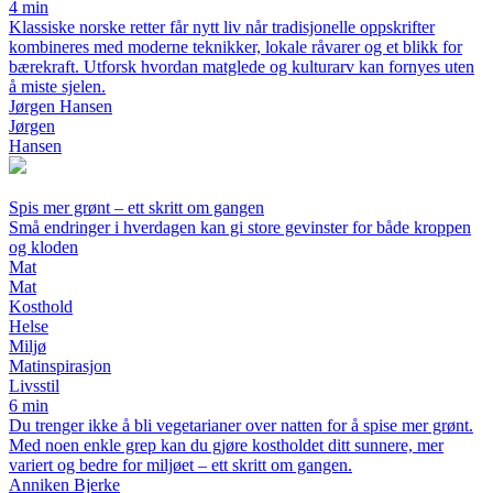
4 min
Klassiske norske retter får nytt liv når tradisjonelle oppskrifter
kombineres med moderne teknikker, lokale råvarer og et blikk for
bærekraft. Utforsk hvordan matglede og kulturarv kan fornyes uten
å miste sjelen.
Jørgen Hansen
Jørgen
Hansen
Spis mer grønt – ett skritt om gangen
Små endringer i hverdagen kan gi store gevinster for både kroppen
og kloden
Mat
Mat
Kosthold
Helse
Miljø
Matinspirasjon
Livsstil
6 min
Du trenger ikke å bli vegetarianer over natten for å spise mer grønt.
Med noen enkle grep kan du gjøre kostholdet ditt sunnere, mer
variert og bedre for miljøet – ett skritt om gangen.
Anniken Bjerke