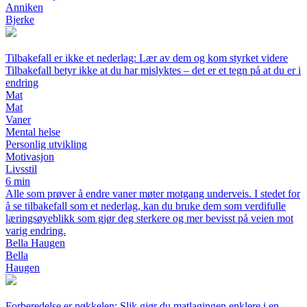
Anniken
Bjerke
Tilbakefall er ikke et nederlag: Lær av dem og kom styrket videre
Tilbakefall betyr ikke at du har mislyktes – det er et tegn på at du er i
endring
Mat
Mat
Vaner
Mental helse
Personlig utvikling
Motivasjon
Livsstil
6 min
Alle som prøver å endre vaner møter motgang underveis. I stedet for
å se tilbakefall som et nederlag, kan du bruke dem som verdifulle
læringsøyeblikk som gjør deg sterkere og mer bevisst på veien mot
varig endring.
Bella Haugen
Bella
Haugen
Forberedelse er nøkkelen: Slik gjør du matlagingen enklere i en