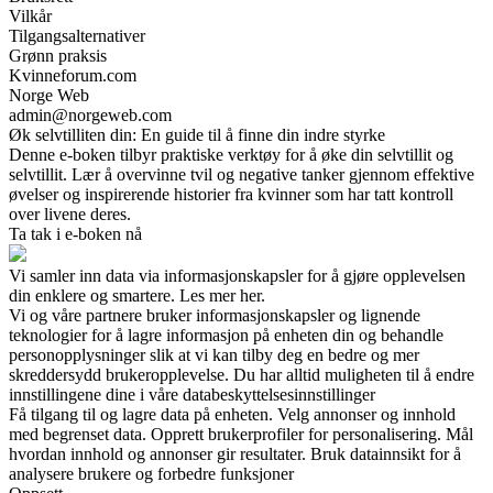
Vilkår
Tilgangsalternativer
Grønn praksis
Kvinneforum.com
Norge Web
admin@norgeweb.com
Øk selvtilliten din: En guide til å finne din indre styrke
Denne e-boken tilbyr praktiske verktøy for å øke din selvtillit og
selvtillit. Lær å overvinne tvil og negative tanker gjennom effektive
øvelser og inspirerende historier fra kvinner som har tatt kontroll
over livene deres.
Ta tak i e-boken nå
Vi samler inn data via informasjonskapsler for å gjøre opplevelsen
din enklere og smartere. Les mer her.
Vi og våre partnere bruker informasjonskapsler og lignende
teknologier for å lagre informasjon på enheten din og behandle
personopplysninger slik at vi kan tilby deg en bedre og mer
skreddersydd brukeropplevelse. Du har alltid muligheten til å endre
innstillingene dine i våre databeskyttelsesinnstillinger
Få tilgang til og lagre data på enheten. Velg annonser og innhold
med begrenset data. Opprett brukerprofiler for personalisering. Mål
hvordan innhold og annonser gir resultater. Bruk datainnsikt for å
analysere brukere og forbedre funksjoner