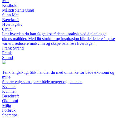
Mat
Kosthold
Måltidsplanlegging
Sunn Mat
Bærekraft
Hverdagsliv
6 min
Lær hvordan du kan følge kostrådene i praksis ved å planlegge
ukens måltider. Med litt struktur og inspirasjon blir det lettere å spise
variert, redusere matsvinn og skape balanse i hverdagen.
Frank Strand
Frank
Strand
Tenk langsiktig: Slik handler du med omtanke for både økonomi og
miljø
Smarte valg som sparer både penger og planeten
Kvinner
Kvinner
Bærekraft
Økonomi
Miljø
Forbruk
Sparetips