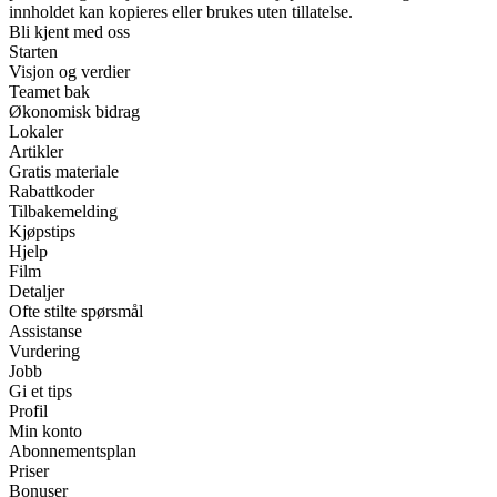
innholdet kan kopieres eller brukes uten tillatelse.
Bli kjent med oss
Starten
Visjon og verdier
Teamet bak
Økonomisk bidrag
Lokaler
Artikler
Gratis materiale
Rabattkoder
Tilbakemelding
Kjøpstips
Hjelp
Film
Detaljer
Ofte stilte spørsmål
Assistanse
Vurdering
Jobb
Gi et tips
Profil
Min konto
Abonnementsplan
Priser
Bonuser