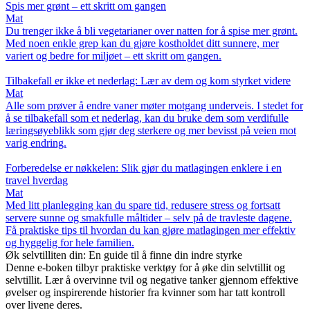
Spis mer grønt – ett skritt om gangen
Mat
Du trenger ikke å bli vegetarianer over natten for å spise mer grønt.
Med noen enkle grep kan du gjøre kostholdet ditt sunnere, mer
variert og bedre for miljøet – ett skritt om gangen.
Tilbakefall er ikke et nederlag: Lær av dem og kom styrket videre
Mat
Alle som prøver å endre vaner møter motgang underveis. I stedet for
å se tilbakefall som et nederlag, kan du bruke dem som verdifulle
læringsøyeblikk som gjør deg sterkere og mer bevisst på veien mot
varig endring.
Forberedelse er nøkkelen: Slik gjør du matlagingen enklere i en
travel hverdag
Mat
Med litt planlegging kan du spare tid, redusere stress og fortsatt
servere sunne og smakfulle måltider – selv på de travleste dagene.
Få praktiske tips til hvordan du kan gjøre matlagingen mer effektiv
og hyggelig for hele familien.
Øk selvtilliten din: En guide til å finne din indre styrke
Denne e-boken tilbyr praktiske verktøy for å øke din selvtillit og
selvtillit. Lær å overvinne tvil og negative tanker gjennom effektive
øvelser og inspirerende historier fra kvinner som har tatt kontroll
over livene deres.