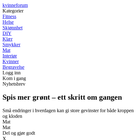
kvinneforum
Kategorier
Fitness
Helse
Skjønnhet
DIY
Klær
Smykker
Mat
Interiør
Kvinner
Begravelse
Logg inn
Kom i gang
Nyhetsbrev
Spis mer grønt – ett skritt om gangen
Små endringer i hverdagen kan gi store gevinster for både kroppen
og kloden
Mat
Mat
Del og gjør godt
X