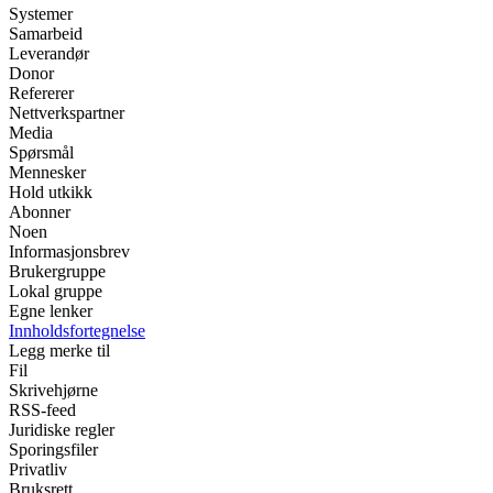
Systemer
Samarbeid
Leverandør
Donor
Refererer
Nettverkspartner
Media
Spørsmål
Mennesker
Hold utkikk
Abonner
Noen
Informasjonsbrev
Brukergruppe
Lokal gruppe
Egne lenker
Innholdsfortegnelse
Legg merke til
Fil
Skrivehjørne
RSS-feed
Juridiske regler
Sporingsfiler
Privatliv
Bruksrett