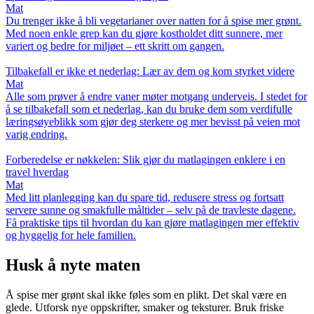
Mat
Du trenger ikke å bli vegetarianer over natten for å spise mer grønt.
Med noen enkle grep kan du gjøre kostholdet ditt sunnere, mer
variert og bedre for miljøet – ett skritt om gangen.
Tilbakefall er ikke et nederlag: Lær av dem og kom styrket videre
Mat
Alle som prøver å endre vaner møter motgang underveis. I stedet for
å se tilbakefall som et nederlag, kan du bruke dem som verdifulle
læringsøyeblikk som gjør deg sterkere og mer bevisst på veien mot
varig endring.
Forberedelse er nøkkelen: Slik gjør du matlagingen enklere i en
travel hverdag
Mat
Med litt planlegging kan du spare tid, redusere stress og fortsatt
servere sunne og smakfulle måltider – selv på de travleste dagene.
Få praktiske tips til hvordan du kan gjøre matlagingen mer effektiv
og hyggelig for hele familien.
Husk å nyte maten
Å spise mer grønt skal ikke føles som en plikt. Det skal være en
glede. Utforsk nye oppskrifter, smaker og teksturer. Bruk friske