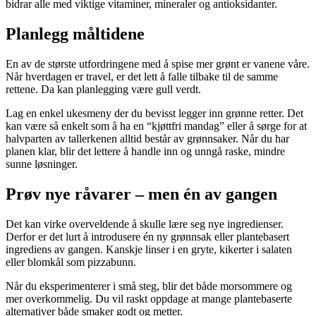
bidrar alle med viktige vitaminer, mineraler og antioksidanter.
Planlegg måltidene
En av de største utfordringene med å spise mer grønt er vanene våre.
Når hverdagen er travel, er det lett å falle tilbake til de samme
rettene. Da kan planlegging være gull verdt.
Lag en enkel ukesmeny der du bevisst legger inn grønne retter. Det
kan være så enkelt som å ha en “kjøttfri mandag” eller å sørge for at
halvparten av tallerkenen alltid består av grønnsaker. Når du har
planen klar, blir det lettere å handle inn og unngå raske, mindre
sunne løsninger.
Prøv nye råvarer – men én av gangen
Det kan virke overveldende å skulle lære seg nye ingredienser.
Derfor er det lurt å introdusere én ny grønnsak eller plantebasert
ingrediens av gangen. Kanskje linser i en gryte, kikerter i salaten
eller blomkål som pizzabunn.
Når du eksperimenterer i små steg, blir det både morsommere og
mer overkommelig. Du vil raskt oppdage at mange plantebaserte
alternativer både smaker godt og metter.