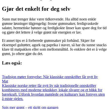
Gjør det enkelt for deg selv
Sunn mat trenger ikke være tidkrevende. Ha alltid noen enkle
grønne løsninger tilgjengelig: frosne grønnsaker, ferdigvaskede
salater, hermetiske bønner og ferdigkokte linser kan spare deg for tid
og gjøre det lettere å velge grønt når energien er lav.
Et annet tips er å forberede grønnsaker på forhånd. Skjær for
eksempel gulrøtter, agurk og paprika i staver, så har du sunne snacks
klare til matpakken eller som mellommåltid. Jo enklere det er å velge
grønt, jo oftere gjør du det.
Læs også:
Tradisjon møter fornyelse: Når klassiske oppskrifter får nytt liv
Mat
Klassiske norske retter får nytt liv når tradisjonelle oppskrifter
kombineres med moderne teknikker, lokale råvarer og et blikk for
bærekraft. Utforsk hvordan matglede og kulturarv kan fornyes uten
å miste sjelen.
Spis mer grønt – ett skritt om gangen