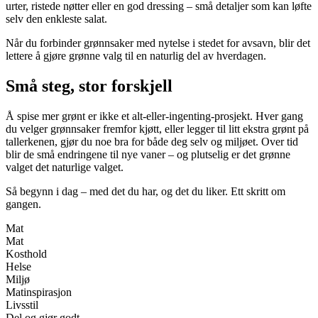
urter, ristede nøtter eller en god dressing – små detaljer som kan løfte
selv den enkleste salat.
Når du forbinder grønnsaker med nytelse i stedet for avsavn, blir det
lettere å gjøre grønne valg til en naturlig del av hverdagen.
Små steg, stor forskjell
Å spise mer grønt er ikke et alt-eller-ingenting-prosjekt. Hver gang
du velger grønnsaker fremfor kjøtt, eller legger til litt ekstra grønt på
tallerkenen, gjør du noe bra for både deg selv og miljøet. Over tid
blir de små endringene til nye vaner – og plutselig er det grønne
valget det naturlige valget.
Så begynn i dag – med det du har, og det du liker. Ett skritt om
gangen.
Mat
Mat
Kosthold
Helse
Miljø
Matinspirasjon
Livsstil
Del og gjør godt