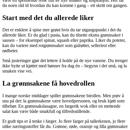
være en spennende reise full av nye smaker og inspirasjon. Her får
du noen råd til hvordan du kan komme i gang – ett skritt om gangen.
Start med det du allerede liker
Det er enklere å spise mer grønt hvis du tar utgangspunkt i det du
allerede liker. Er du glad i pasta, kan du tilsette ekstra grønnsaker i
sausen – for eksempel spinat, squash eller paprika. Liker du poteter,
kan du variere med rotgrønnsaker som gulrøtter, sellerirot eller
rødbeter.
Små justeringer gjør det lettere å holde på de nye vanene. Du trenger
ikke bytte ut kjøttet med bønner fra dag én – begynn i det små, og la
smaken vise vei.
La grønnsakene få hovedrollen
I mange norske middager spiller grønnsakene birollen. Men prøv å
snu på det: la grønnsakene være hovedpersonen, og bruk kjøtt som
tilbehør. En grønnsakslasagne, en fargerik wok eller en mettende
salat kan være både smakfull og tilfredsstillende.
Et godt tips er å tenke i farger. Jo flere farger på tallerkenen, jo flere
ulike næringsstoffer får du. Grønne, røde, oransje og lilla grønnsaker